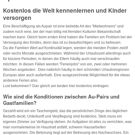
Kostenlos die Welt kennenlernen und Kinder
versorgen
Eine Beschäftigung als Aupair ist eine beliebte Art des "Mietwohnens" und
zudem noch eine, bei der man billig mit fremden Kulturen Bekanntschaft
machen kann. Gleich beim ersten Kind haben die Familien ein Problem bei der
Versorgung des Kindes, denn das ist zu beaufsichtigen und zu betreuen.
Da die Familien Wert auf Kontinuität legen, werden die meisten Posten zwölf
oder sechs Monate ausgeschrieben. Während der Urlaubszeit allerdings auch
für kürzere Perioden, in denen die Eltern häufig auch mal verschnaufen
möchten. In diesen Fällen werden "Ferienjobs" von ein, zwei oder mehreren
Wochen angeboten. Dies natürlich häufig in den schönsten Urlaubsregionen
Europas aber auch außerhalb. Eine ausgezeichnete Möglichkeit für die etwas
anderere Ferien also.
Lust bekommen? Dan gleich am besten hier
kostenlos eintragen.
Wie sind die Konditionen zwischen Au-Pairs und
Gastfamilien?
Gezahlt wird ein ein Taschengeld, das die persönlichen Dinge des täglichen
Bedarfs deckt, Unterkunft und Verpflegung sind kostenlos. Stets muss ein
eigenes Zimmer zur Verfügung stehen. An Aufgaben ist alles zu verrichten, was
man normalerweise im Haushalt anfällt, schwere Hausarbeiten
ausgenommen. Die Betonung liegt auf der Betreuung des Nachwuchses. Ein