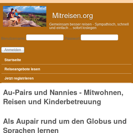
Direkt zum Inhalt
Mitreisen.org
Gemeinsam besser reisen - Sympathisch, schnell
und einfach ... sofort loslegen
Anmeldung
Benutzername
Passwort
Hauptmenü
Startseite
Reiseangebote lesen
Jetzt registrieren
Au-Pairs und Nannies - Mitwohnen,
Reisen und Kinderbetreuung
Als Aupair rund um den Globus und
Sprachen lernen